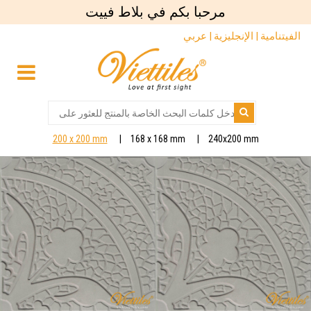
مرحبا بكم في بلاط فييت
الفيتنامية |
الإنجليزية |
عربي
200 x 200 mm
168 x 168 mm
240x200 mm