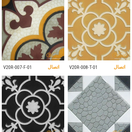
اتصال
اتصال
V20R-007-F-01
V20R-008-T-01