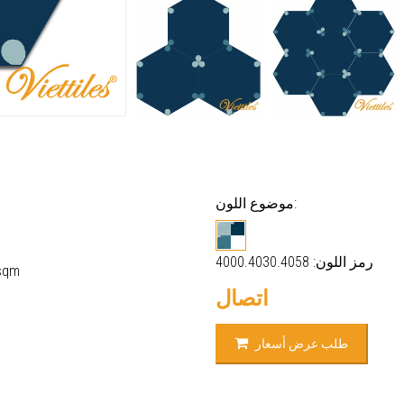
موضوع اللون:
رمز اللون: 4000.4030.4058
قطع/صن
اتصال
طلب عرض أسعار