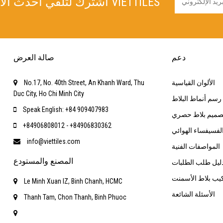
اشترك لتلقي أحدث الأخبار من VIETTILES
دعم
صالة العرض
الألوان القياسية
No.17, No. 40th Street, An Khanh Ward, Thu
Duc City, Ho Chi Minh City
رسم أنماط البلاط
Speak English: +84 909407983
صميم بلاط حصري
+84906808012 - +84906830362
لفسيفساء الهوائي
info@viettiles.com
المواصفات الفنية
المصنع والمستودع
ليل طلب الطلبات
كيب بلاط الأسمنت
Le Minh Xuan IZ, Binh Chanh, HCMC
الأسئلة الشائعة
Thanh Tam, Chon Thanh, Binh Phuoc