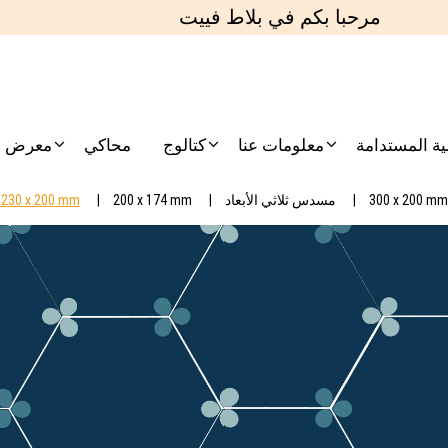
مرحبا بكم في بلاط فييت
مية المستدامة
معلومات عنا
كتالوج
محاكي
معرض
300 x 200 mm
مسدس ثلاثي الأبعاد
200 x 174 mm
230 x 200 mm