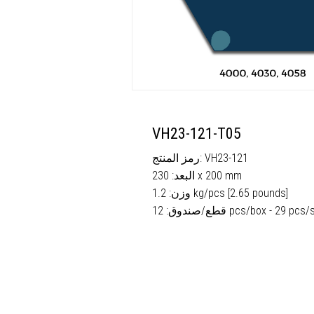
VH23-121-T05
رمز المنتج: VH23-121
البعد: 230 x 200 mm
وزن: 1.2 kg/pcs [2.65 pounds]
دوق: 12 pcs/box - 29 pcs/sqm