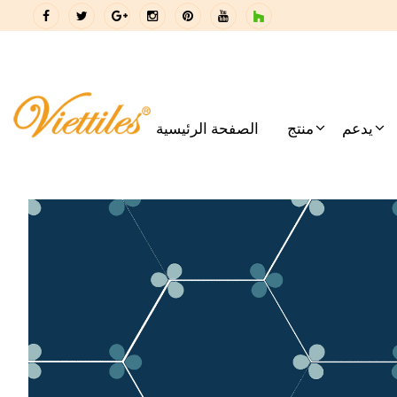
يدعم
منتج
الصفحة الرئيسية
2018 فيت بيلد دا نانغ