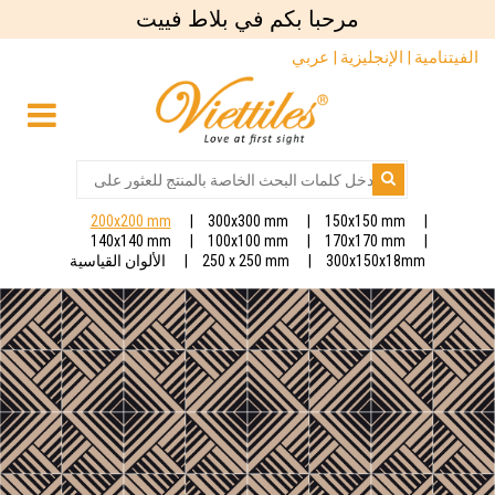
مرحبا بكم في بلاط فييت
الفيتنامية |
الإنجليزية |
عربي
200x200 mm
300x300 mm
150x150 mm
140x140 mm
100x100 mm
170x170 mm
300x150x18mm
250 x 250 mm
الألوان القياسية