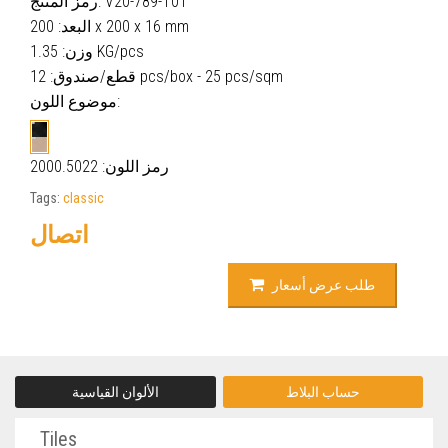
رمز المنتج: V20-789-T01
البعد: 200 x 200 x 16 mm
وزن: 1.35 KG/pcs
قطع/صندوق: 12 pcs/box - 25 pcs/sqm
موضوع اللون:
رمز اللون: 2000.5022
Tags:
classic
اتصال
طلب عرض أسعار
حساب البلاط
الألوان القياسية
Tiles