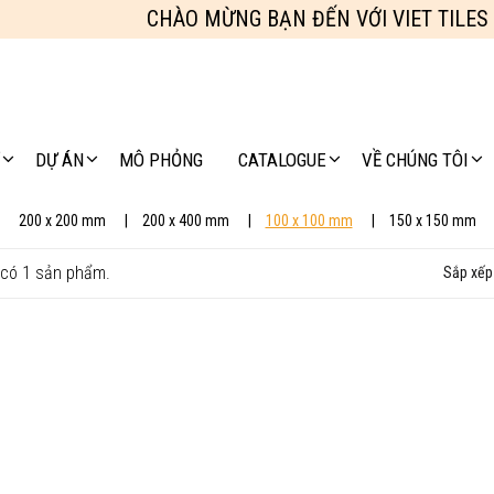
CHÀO MỪNG BẠN ĐẾN VỚI VIET TILES
DỰ ÁN
MÔ PHỎNG
CATALOGUE
VỀ CHÚNG TÔI
200 x 200 mm
200 x 400 mm
100 x 100 mm
150 x 150 mm
có 1 sản phẩm.
Sắp xếp 