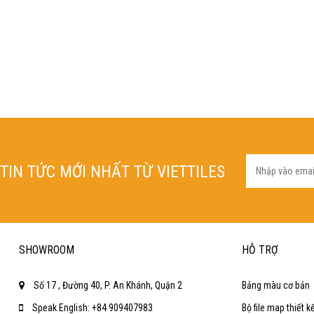
TIN TỨC MỚI NHẤT TỪ VIETTILES
SHOWROOM
HỖ TRỢ
Số 17 , Đường 40, P. An Khánh, Quận 2
Bảng màu cơ bản
Speak English: +84 909407983
Bộ file map thiết k