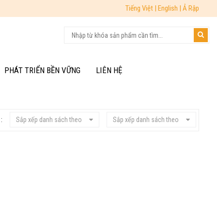
Tiếng Việt |
English |
Ả Rập
PHÁT TRIỂN BỀN VỮNG
LIÊN HỆ
:
Sắp xếp danh sách theo
Sắp xếp danh sách theo