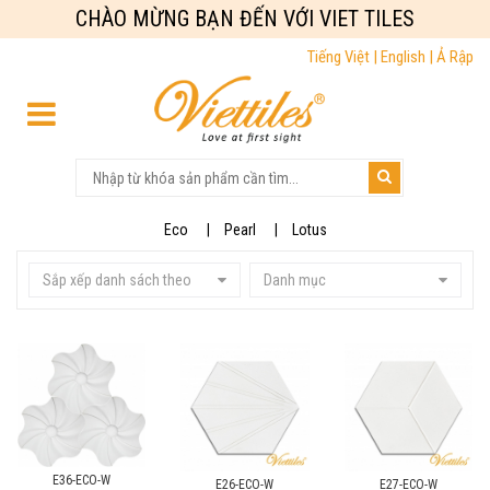
CHÀO MỪNG BẠN ĐẾN VỚI VIET TILES
Tiếng Việt |
English |
Ả Rập
Eco
Pearl
Lotus
Sắp xếp danh sách theo
Danh mục
E36-ECO-W
E26-ECO-W
E27-ECO-W