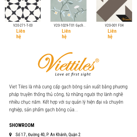
V20-271-T-03
V20-1029-T01 Gạch
V20-001 F04
Liên
Liên
Liên
Bông
hệ
hệ
hệ
Viet Tiles là nhà cung cấp gạch bông sản xuất bằng phương
pháp truyền thống thủ công, từ những người thợ lành nghề
nhiều chục năm. Kết hợp với sự quản lý hiện đại và chuyên
nghiệp, sản phẩm gạch bông của...
SHOWROOM
Số 17 , Đường 40, P. An Khánh, Quận 2