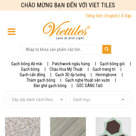
CHÀO MỪNG BẠN ĐẾN VỚI VIET TILES
Tiếng Việt |
English |
Ả Rập
Gạch bông đá mài
Patchwork ngẫu hứng
Gạch bông gió
Gạch bông
Chậu Hoa Mỹ Thuật
Gạch trang trí
Gạch cẩn đồng
Gạch 3D ốp tường
Herringbone
Thảm gạch bông
Gạch nghệ thuật sân vườn
Bàn ghế gạch bông
GÓC SÁNG TẠO
Sắp xếp danh sách theo
Danh mục