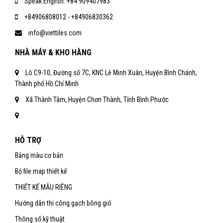
Speak English: +84 909407983
+84906808012 - +84906830362
info@viettiles.com
NHÀ MÁY & KHO HÀNG
Lô C9-10, Đường số 7C, KNC Lê Minh Xuân, Huyện Bình Chánh,
Thành phố Hồ Chí Minh
Xã Thành Tâm, Huyện Chơn Thành, Tỉnh Bình Phước
HỖ TRỢ
Bảng màu cơ bản
Bộ file map thiết kế
THIẾT KẾ MẪU RIÊNG
Hướng dẫn thi công gạch bông gió
Thông số kỹ thuật