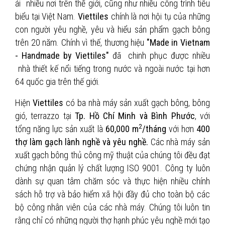
ái nhiều nơi trên thế giới, cũng như nhiều công trình tiêu
biểu tại Việt Nam.
Viettiles
chính là nơi hội tụ của những
con người yêu nghề, yêu và hiểu sản phẩm gạch bông
trên 20 năm. Chính vì thế, thương hiệu
"Made in Vietnam
- Handmade by Viettiles"
đã chinh phục được nhiều
nhà thiết kế nổi tiếng trong nước và ngoài nước tại hơn
64 quốc gia trên thế giới.
Hiện
Viettiles
có ba nhà máy sản xuất gạch bông, bông
gió, terrazzo tại
Tp. Hồ Chí Minh và Bình Phước
, với
2
tổng năng lực sản xuất là
60,000 m
/tháng
với hơn
400
thợ làm gạch lành nghề và yêu nghề.
Các nhà máy sản
xuất gạch bông thủ công mỹ thuật của chúng tôi đều đạt
chứng nhận quản lý chất lượng ISO 9001. Công ty luôn
dành sự quan tâm chăm sóc và thực hiện nhiều chính
sách hỗ trợ và bảo hiểm xã hội đầy đủ cho toàn bộ các
bộ công nhân viên của các nhà máy. Chúng tôi luôn tin
rằng chỉ có những người thợ hạnh phúc yêu nghề mới tạo