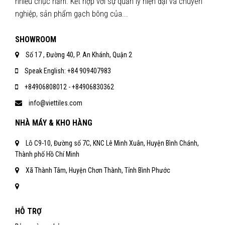
nhiều chục năm. Kết hợp với sự quản lý hiện đại và chuyên
nghiệp, sản phẩm gạch bông của...
SHOWROOM
Số 17 , Đường 40, P. An Khánh, Quận 2
Speak English: +84 909407983
+84906808012 - +84906830362
info@viettiles.com
NHÀ MÁY & KHO HÀNG
Lô C9-10, Đường số 7C, KNC Lê Minh Xuân, Huyện Bình Chánh,
Thành phố Hồ Chí Minh
Xã Thành Tâm, Huyện Chơn Thành, Tỉnh Bình Phước
HỖ TRỢ