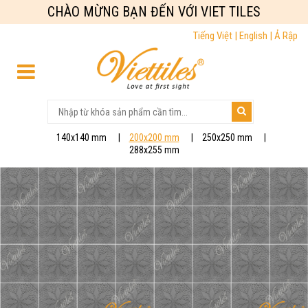
CHÀO MỪNG BẠN ĐẾN VỚI VIET TILES
Tiếng Việt |
English |
Ả Rập
140x140 mm
200x200 mm
250x250 mm
288x255 mm