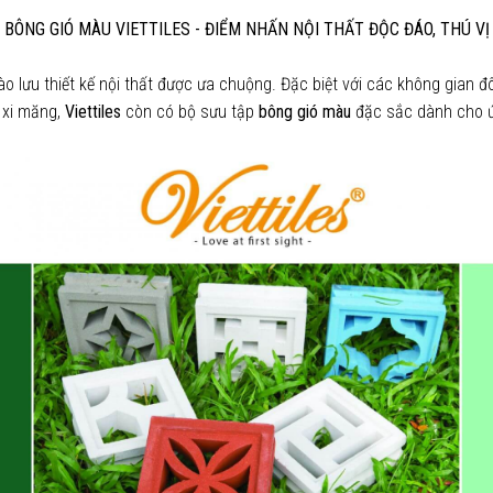
BÔNG GIÓ MÀU VIETTILES - ĐIỂM NHẤN NỘI THẤT ĐỘC ĐÁO, THÚ VỊ
ào lưu thiết kế nội thất được ưa chuộng. Đặc biệt với các không gian đ
 xi măng,
Viettiles
còn có bộ sưu tập
bông gió màu
đặc sắc dành cho 