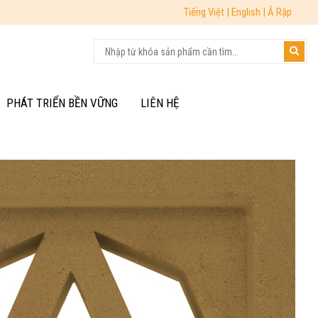
Tiếng Việt |
English |
Ả Rập
PHÁT TRIỂN BỀN VỮNG
LIÊN HỆ