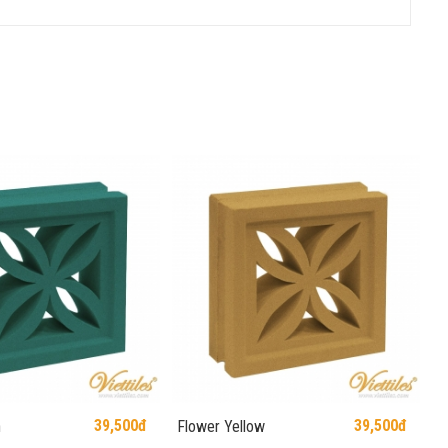
39,500đ
39,500đ
n
Flower Yellow