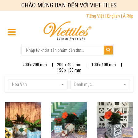
CHÀO MỪNG BẠN ĐẾN VỚI VIET TILES
Tiếng Việt |
English |
Ả Rập
200 x 200 mm
200 x 400 mm
100 x 100 mm
150 x 150 mm
Hoa Văn
Danh mục